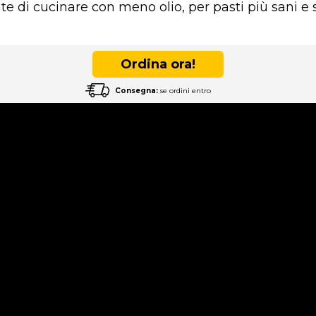
nte di cucinare con meno olio, per pasti più sani e 
Ordina ora!
Consegna:
se ordini entro