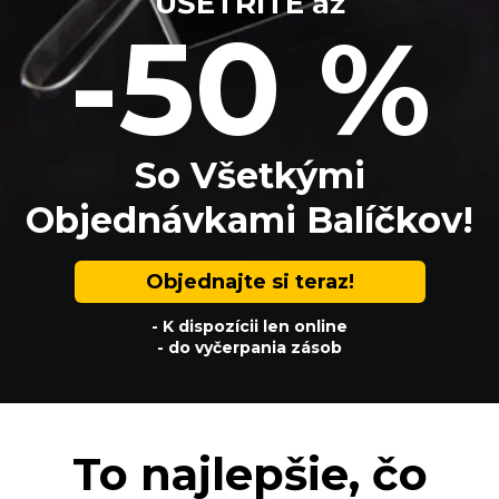
UŠETRITE až
-50 %
So Všetkými
Objednávkami Balíčkov!
Objednajte si teraz!
- K dispozícii len online
- do vyčerpania zásob
To najlepšie, čo