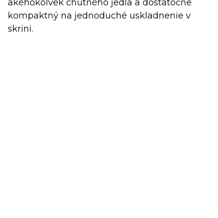
akéhokoľvek chutného jedla a dostatočne
kompaktný na jednoduché uskladnenie v
skrini.