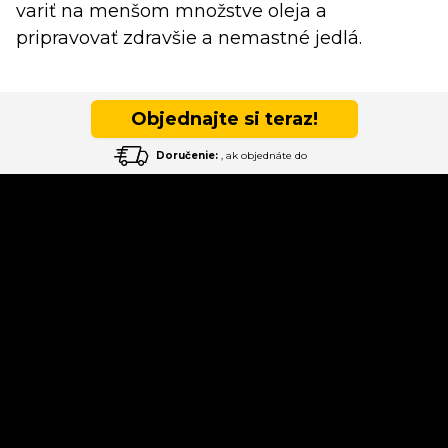
variť na menšom množstve oleja a
pripravovať zdravšie a nemastné jedlá.
Objednajte si teraz!
Doručenie:
, ak objednáte do