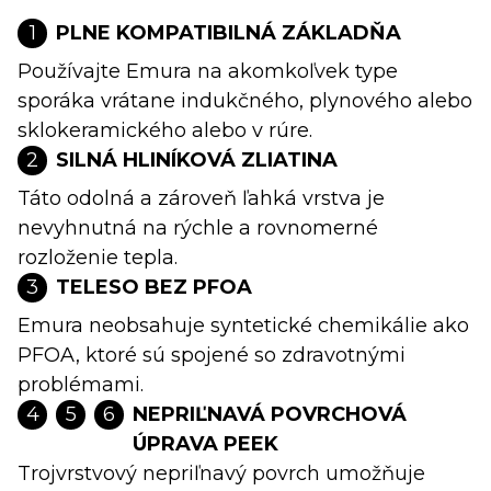
1
PLNE KOMPATIBILNÁ ZÁKLADŇA
Používajte Emura na akomkoľvek type
sporáka vrátane indukčného, plynového alebo
sklokeramického alebo v rúre.
2
SILNÁ HLINÍKOVÁ ZLIATINA
Táto odolná a zároveň ľahká vrstva je
nevyhnutná na rýchle a rovnomerné
rozloženie tepla.
3
TELESO BEZ PFOA
Emura neobsahuje syntetické chemikálie ako
PFOA, ktoré sú spojené so zdravotnými
problémami.
4
5
6
NEPRIĽNAVÁ POVRCHOVÁ
ÚPRAVA PEEK
Trojvrstvový nepriľnavý povrch umožňuje