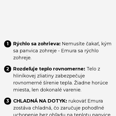
1
Rýchlo sa zohrieva:
Nemusíte čakať, kým
sa panvica zohreje - Emura sa rýchlo
zohreje.
2
Rozdeľuje teplo rovnomerne:
Telo z
hliníkovej zliatiny zabezpečuje
rovnomerné šírenie tepla. Žiadne horúce
miesta, len dokonalé varenie.
3
CHLADNÁ NA DOTYK:
rukoväť Emura
zostáva chladná, čo zaručuje pohodlné
uchopenie bez ohľadu na teplotu panvice.