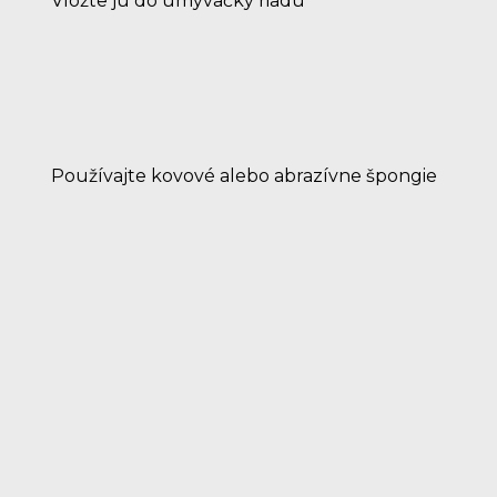
Vložte ju do umývačky riadu
Používajte kovové alebo abrazívne špongie