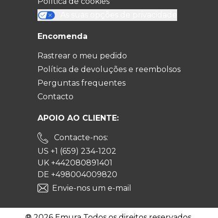
Política de cookies
As suas opções de privacidade
Encomenda
Rastrear o meu pedido
Política de devoluções e reembolsos
Perguntas frequentes
Contacto
APOIO AO CLIENTE:
Contacte-nos:
US +1 (659) 234-1202
UK +442080891401
DE +498004009820
Envie-nos um e-mail
® 2026 Emura Todos os direitos reservados.