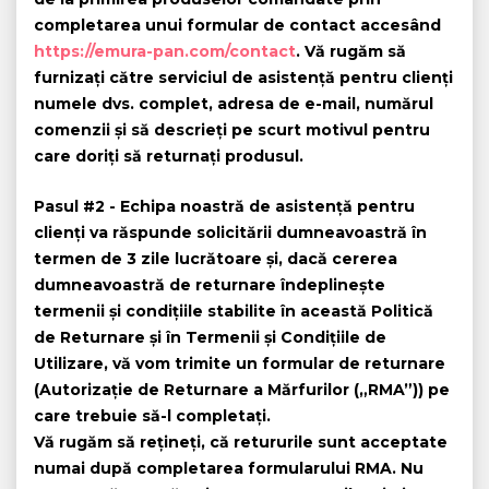
completarea unui formular de contact accesând
https://emura-pan.com/contact
. Vă rugăm să
furnizați către serviciul de asistență pentru clienți
numele dvs. complet, adresa de e-mail, numărul
comenzii și să descrieți pe scurt motivul pentru
care doriți să returnați produsul.
Pasul #2
- Echipa noastră de asistență pentru
clienți va răspunde solicitării dumneavoastră în
termen de 3 zile lucrătoare și, dacă cererea
dumneavoastră de returnare îndeplinește
termenii și condițiile stabilite în această Politică
de Returnare și în Termenii și Condițiile de
Utilizare, vă vom trimite un formular de returnare
(Autorizație de Returnare a Mărfurilor („RMA”)) pe
care trebuie să-l completați.
Vă rugăm să rețineți
, că retururile sunt acceptate
numai după completarea formularului RMA. Nu